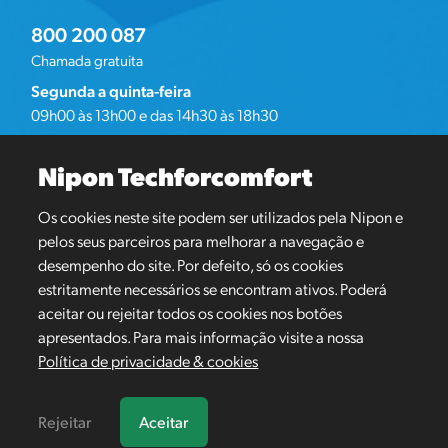
800 200 087
Chamada gratuita
Segunda a quinta-feira
09h00 às 13h00 e das 14h30 às 18h30
Sexta-feira
09h00 às 16h00
Nipon Techforcomfort
Os cookies neste site podem ser utilizados pela Nipon e
Redes sociais
pelos seus parceiros para melhorar a navegação e
desempenho do site. Por defeito, só os cookies
estritamente necessários se encontram ativos. Poderá
aceitar ou rejeitar todos os cookies nos botões
apresentados. Para mais informação visite a nossa
Política de privacidade & cookies
Política de privacidade & cookies
© Nipon Techforcomfort ® 2012 - 2026 Todos os direitos
Rejeitar
Aceitar
reservados